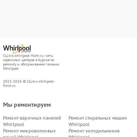
СЦ krs.whirlpool-fixim.ru - сеть
сервисных центров в Курске по
ремонту и обслуживанию техники
Whirlpool
2021-2026 © СЦ krs.whirlpool-
fixim.ru
Мы ремонтируем
Ремонт варочных панелей
Ремонт стиральных машин
Whirlpool
Whirlpool
Ремонт микроволновых
Ремонт холодильников