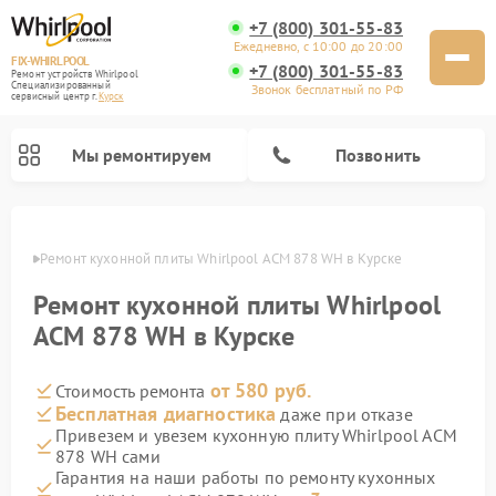
+7 (800) 301-55-83
Ежедневно, с 10:00 до 20:00
FIX-WHIRLPOOL
+7 (800) 301-55-83
Ремонт устройств Whirlpool
Специализированный
Звонок бесплатный по РФ
cервисный центр г.
Курск
Мы ремонтируем
Позвонить
урске
Ремонт кухонной плиты Whirlpool ACM 878 WH в Курске
Ремонт кухонной плиты Whirlpool
ACM 878 WH в Курске
от 580 руб.
Стоимость ремонта
Ремонт варочных панелей Whirlpool
Ремонт микроволновых печей Whirlpool
Ремонт посудомоечных машин Whirlpool
Ремонт стиральных машин Whirlpool
Ремонт холодильников Whirlpool
Бесплатная диагностика
даже при отказе
Привезем и увезем кухонную плиту Whirlpool ACM
878 WH сами
Гарантия на наши работы по ремонту кухонных