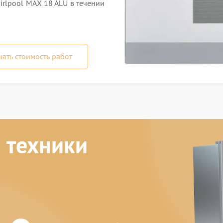
rlpool MAX 18 ALU в течении
нать стоимость работ
 техники