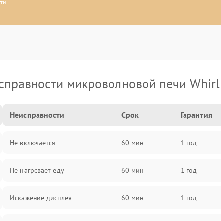
сти
справности микроволновой печи Whirl
Неисправности
Срок
Гарантия
Не включается
60 мин
1 год
Не нагревает еду
60 мин
1 год
Искажение дисплея
60 мин
1 год