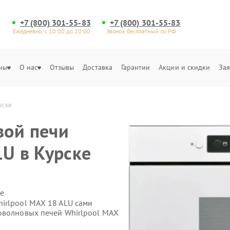
+7 (800) 301-55-83
+7 (800) 301-55-83
Ежедневно, с 10:00 до 20:00
Звонок бесплатный по РФ
ны
О нас
Отзывы
Доставка
Гарантии
Акции и скидки
Зая
рске
вой печи
LU в Курске
е
irlpool MAX 18 ALU сами
оволновых печей Whirlpool MAX