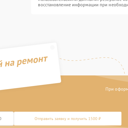
восстановление информации при необход
й на ремонт
При оформл
Отправить заявку и получить 1500 ₽