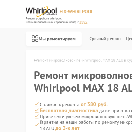
FIX-WHIRLPOOL
Ремонт устройств Whirlpool
Специализированный cервисный центр г.
Курск
Мы ремонтируем
Срочный ремонт
Це
 Whirlpool в Курске
Ремонт микроволновой печи Whirlpool MAX 18 ALU в Ку
Ремонт микроволно
Whirlpool MAX 18 A
Ремонт варочных панелей Whirlpool
Ремонт стиральных машин Whirlpool
Ремонт холодильников Whirlpool
Ремонт посудомоечных машин Whirlpool
Ремонт кухонных плит Whirlpool
от 380 руб.
Стоимость ремонта
Бесплатная диагностика
даже при отказ
Привезем и увезем микроволновую печь Wh
Гарантия на наши работы по ремонту микр
до 3-х лет
18 ALU