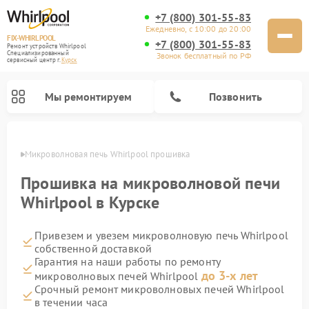
+7 (800) 301-55-83
Ежедневно, с 10:00 до 20:00
FIX-WHIRLPOOL
+7 (800) 301-55-83
Ремонт устройств Whirlpool
Специализированный
Звонок бесплатный по РФ
cервисный центр г.
Курск
Мы ремонтируем
Позвонить
урске
Микроволновая печь Whirlpool прошивка
Прошивка на микроволновой печи
Whirlpool в Курске
Привезем и увезем микроволновую печь Whirlpool
Ремонт варочных панелей Whirlpool
Ремонт холодильников Whirlpool
Ремонт кухонных плит Whirlpool
Ремонт стиральных машин Whirlpool
Ремонт посудомоечных машин Whirlpool
собственной доставкой
Гарантия на наши работы по ремонту
до 3-х лет
микроволновых печей Whirlpool
Срочный ремонт микроволновых печей Whirlpool
в течении часа