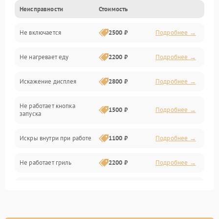
Неисправности
Стоимость
Дверца и корпус
Не включается
2500 ₽
Подробнее →
Механика и внутренние элементы
Не нагревает еду
2200 ₽
Подробнее →
Механические повреждения
Искажение дисплея
2800 ₽
Подробнее →
Питание и запуск
Не работает кнопка
Нагрев и приготовление
1500 ₽
Подробнее →
запуска
Программное обеспечение
Искры внутри при работе
1100 ₽
Подробнее →
Не работает гриль
2200 ₽
Подробнее →
Перегрев или отключение
2400 ₽
Подробнее →
во время работы