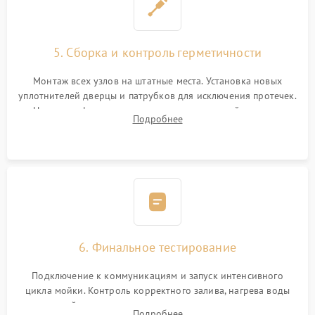
5. Сборка и контроль герметичности
Монтаж всех узлов на штатные места. Установка новых
уплотнителей дверцы и патрубков для исключения протечек.
Надежная фиксация хомутов гидравлической системы,
Подробнее
сборка корпуса и установка датчика поплавка.
6. Финальное тестирование
Подключение к коммуникациям и запуск интенсивного
цикла мойки. Контроль корректного залива, нагрева воды
до нужной температуры, отсутствия посторонних шумов,
Подробнее