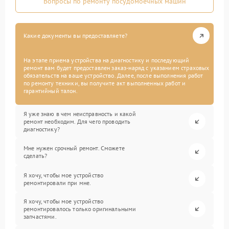
Вопросы по ремонту посудомоечных машин
Какие документы вы предоставляете?
На этапе приема устройства на диагностику и последующий
ремонт вам будет предоставлен заказ-наряд с указанием страховых
обязательств на ваше устройство. Далее, после выполнения работ
по ремонту техники, вы получите акт выполненных работ и
гарантийный талон.
Я уже знаю в чем неисправность и какой
ремонт необходим. Для чего проводить
диагностику?
Мне нужен срочный ремонт. Сможете
сделать?
Я хочу, чтобы мое устройство
ремонтировали при мне.
Я хочу, чтобы мое устройство
ремонтировалось только оригинальными
запчастями.