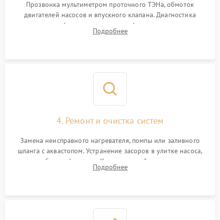
Прозвонка мультиметром проточного ТЭНа, обмоток
двигателей насосов и впускного клапана. Диагностика
прессостата (датчика уровня воды), датчика мутности,
Подробнее
концевика дверцы и электронного модуля управления.
4. Ремонт и очистка систем
Замена неисправного нагревателя, помпы или заливного
шланга с аквастопом. Устранение засоров в улитке насоса,
патрубках и фильтрах. Компонентный ремонт платы
Подробнее
управления, восстановление поврежденной проводки.