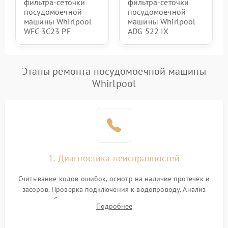
фильтра-сеточки
фильтра-сеточки
посудомоечной
посудомоечной
машины Whirlpool
машины Whirlpool
WFC 3C23 PF
ADG 522 IX
Этапы ремонта посудомоечной машины
Whirlpool
1. Диагностика неисправностей
Считывание кодов ошибок, осмотр на наличие протечек и
засоров. Проверка подключения к водопроводу. Анализ
жалоб на отсутствие слива, нагрева, вращения
Подробнее
разбрызгивателей или срабатывание системы защиты
аквастоп.