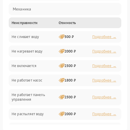
Механика
Неисправности
Стоимость
Управление
Не сливает воду
500 ₽
Подробнее →
Электропитание
Не нагревает воду
2000 ₽
Подробнее →
Датчики
Не включается
2500 ₽
Подробнее →
Нагрев
Не работает насос
1800 ₽
Подробнее →
Вода
Не работает панель
Гигиена
2500 ₽
Подробнее →
управления
Программное обеспечение
Не распыляет воду
2000 ₽
Подробнее →
Не запускается цикл