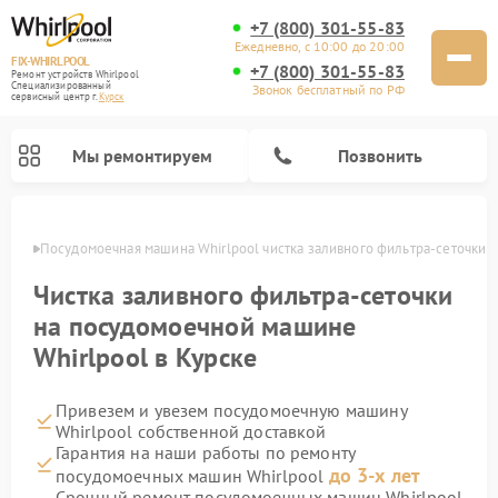
+7 (800) 301-55-83
Ежедневно, с 10:00 до 20:00
FIX-WHIRLPOOL
+7 (800) 301-55-83
Ремонт устройств Whirlpool
Специализированный
Звонок бесплатный по РФ
cервисный центр г.
Курск
Мы ремонтируем
Позвонить
урске
Посудомоечная машина Whirlpool чистка заливного фильтра-сеточки
Чистка заливного фильтра-сеточки
на посудомоечной машине
Whirlpool в Курске
Ремонт варочных панелей Whirlpool
Ремонт микроволновых печей Whirlpool
Ремонт кухонных плит Whirlpool
Ремонт стиральных машин Whirlpool
Ремонт холодильников Whirlpool
Привезем и увезем посудомоечную машину
Whirlpool собственной доставкой
Гарантия на наши работы по ремонту
до 3-х лет
посудомоечных машин Whirlpool
Срочный ремонт посудомоечных машин Whirlpool