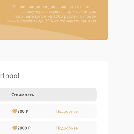
*Условия акции предполагают, что отправляя
заявку через текущую форму акции, вы
получаете купон на 1500 рублей. Купоном
можно оплатить до 25% от стоимости ремонта
rlpool
Стоимость
500 ₽
Подробнее →
2000 ₽
Подробнее →