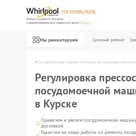
FIX-WHIRLPOOL
Ремонт устройств Whirlpool
Специализированный cервисный центр г.
Курск
Мы ремонтируем
Срочный ремонт
Це
Whirlpool в Курске
Посудомоечная машина Whirlpool регулировка прессост
Регулировка прессос
посудомоечной маши
в Курске
Ремонт варочных панелей Whirlpool
Ремонт стиральных машин Whirlpool
Ремонт микроволновых печей Whirlpool
Ремонт холодильников Whirlpool
Ремонт кухонных плит Whirlpool
Привезем и увезем посудомоечную машину
доставкой
Гарантия на наши работы по ремонту пос