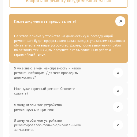
Вопросы по ремонту посудомоечных машин
Какие документы вы предоставляете?
На этапе приема устройства на диагностику и последующий
ремонт вам будет предоставлен заказ-наряд с указанием страховых
обязательств на ваше устройство. Далее, после выполнения работ
по ремонту техники, вы получите акт выполненных работ и
гарантийный талон.
Я уже знаю в чем неисправность и какой
ремонт необходим. Для чего проводить
диагностику?
Мне нужен срочный ремонт. Сможете
сделать?
Я хочу, чтобы мое устройство
ремонтировали при мне.
Я хочу, чтобы мое устройство
ремонтировалось только оригинальными
запчастями.