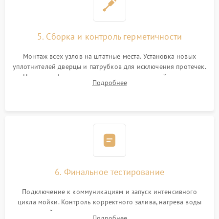
5. Сборка и контроль герметичности
Монтаж всех узлов на штатные места. Установка новых
уплотнителей дверцы и патрубков для исключения протечек.
Надежная фиксация хомутов гидравлической системы,
Подробнее
сборка корпуса и установка датчика поплавка.
6. Финальное тестирование
Подключение к коммуникациям и запуск интенсивного
цикла мойки. Контроль корректного залива, нагрева воды
до нужной температуры, отсутствия посторонних шумов,
Подробнее