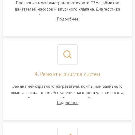
Прозвонка мультиметром проточного ТЭНа, обмоток
двигателей насосов и впускного клапана. Диагностика
прессостата (датчика уровня воды), датчика мутности,
Подробнее
концевика дверцы и электронного модуля управления.
4. Ремонт и очистка систем
Замена неисправного нагревателя, помпы или заливного
шланга с аквастопом. Устранение засоров в улитке насоса,
патрубках и фильтрах. Компонентный ремонт платы
Подробнее
управления, восстановление поврежденной проводки.