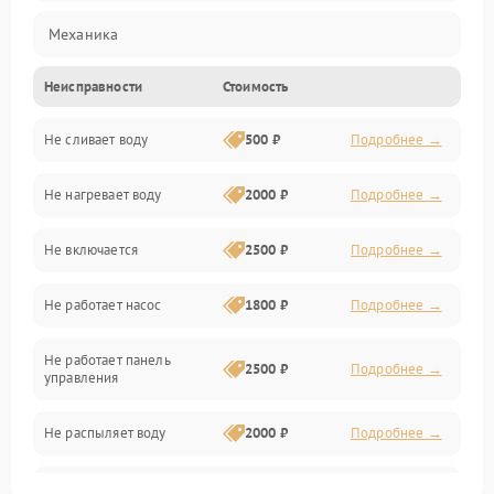
Механика
Неисправности
Стоимость
Управление
Не сливает воду
500 ₽
Подробнее →
Электропитание
Не нагревает воду
2000 ₽
Подробнее →
Датчики
Не включается
2500 ₽
Подробнее →
Нагрев
Не работает насос
1800 ₽
Подробнее →
Вода
Не работает панель
Гигиена
2500 ₽
Подробнее →
управления
Программное обеспечение
Не распыляет воду
2000 ₽
Подробнее →
Не запускается цикл