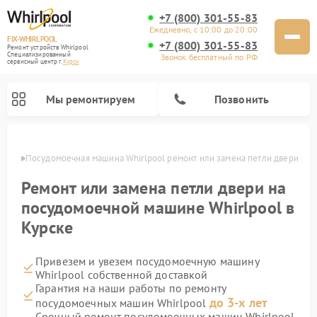
+7 (800) 301-55-83
Ежедневно, с 10:00 до 20:00
FIX-WHIRLPOOL
+7 (800) 301-55-83
Ремонт устройств Whirlpool
Специализированный
Звонок бесплатный по РФ
cервисный центр г.
Курск
Мы ремонтируем
Позвонить
урске
Посудомоечная машина Whirlpool ремонт или замена петли двери
Ремонт или замена петли двери на
посудомоечной машине Whirlpool в
Курске
Ремонт варочных панелей Whirlpool
Ремонт микроволновых печей Whirlpool
Ремонт кухонных плит Whirlpool
Ремонт стиральных машин Whirlpool
Ремонт холодильников Whirlpool
Привезем и увезем посудомоечную машину
Whirlpool собственной доставкой
Гарантия на наши работы по ремонту
до 3-х лет
посудомоечных машин Whirlpool
Срочный ремонт посудомоечных машин Whirlpool