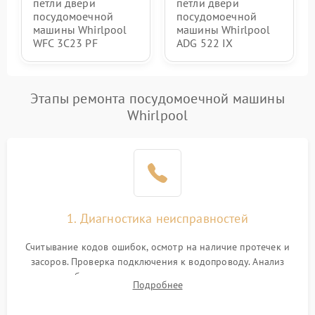
петли двери
петли двери
посудомоечной
посудомоечной
машины Whirlpool
машины Whirlpool
WFC 3C23 PF
ADG 522 IX
Этапы ремонта посудомоечной машины
Whirlpool
1. Диагностика неисправностей
Считывание кодов ошибок, осмотр на наличие протечек и
засоров. Проверка подключения к водопроводу. Анализ
жалоб на отсутствие слива, нагрева, вращения
Подробнее
разбрызгивателей или срабатывание системы защиты
аквастоп.