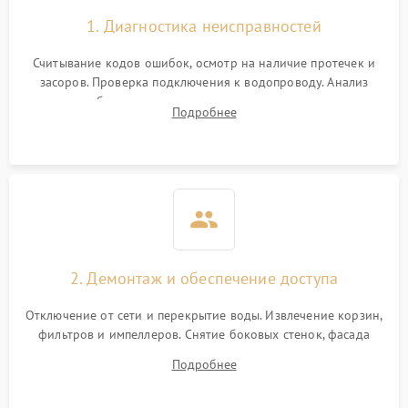
1. Диагностика неисправностей
Считывание кодов ошибок, осмотр на наличие протечек и
засоров. Проверка подключения к водопроводу. Анализ
жалоб на отсутствие слива, нагрева, вращения
Подробнее
разбрызгивателей или срабатывание системы защиты
аквастоп.
2. Демонтаж и обеспечение доступа
Отключение от сети и перекрытие воды. Извлечение корзин,
фильтров и импеллеров. Снятие боковых стенок, фасада
дверцы или нижнего поддона для прямого доступа к
Подробнее
циркуляционному насосу, ТЭНу и сливной помпе.