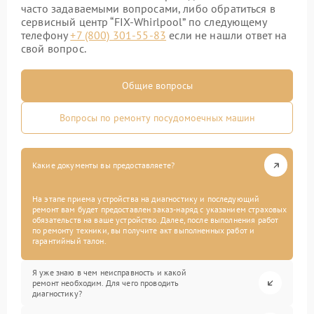
часто задаваемыми вопросами, либо обратиться в
сервисный центр “FIX-Whirlpool” по следующему
телефону
+7 (800) 301-55-83
если не нашли ответ на
свой вопрос.
Общие вопросы
Вопросы по ремонту посудомоечных машин
Какие документы вы предоставляете?
На этапе приема устройства на диагностику и последующий
ремонт вам будет предоставлен заказ-наряд с указанием страховых
обязательств на ваше устройство. Далее, после выполнения работ
по ремонту техники, вы получите акт выполненных работ и
гарантийный талон.
Я уже знаю в чем неисправность и какой
ремонт необходим. Для чего проводить
диагностику?