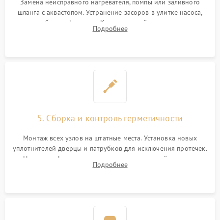
Замена неисправного нагревателя, помпы или заливного
шланга с аквастопом. Устранение засоров в улитке насоса,
патрубках и фильтрах. Компонентный ремонт платы
Подробнее
управления, восстановление поврежденной проводки.
5. Сборка и контроль герметичности
Монтаж всех узлов на штатные места. Установка новых
уплотнителей дверцы и патрубков для исключения протечек.
Надежная фиксация хомутов гидравлической системы,
Подробнее
сборка корпуса и установка датчика поплавка.