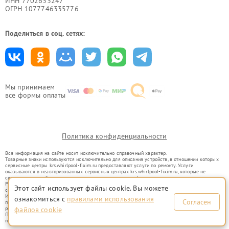
ИНН 7702633247
ОГРН 1077746335776
Поделиться в соц. сетях:
Мы принимаем
все формы оплаты
Политика конфиденциальности
Вся информация на сайте носит исключительно справочный характер.
Товарные знаки используются исключительно для описания устройств, в отношении которых
сервисные центры krs.whirlpool-fixim.ru предоставляют услуги по ремонту. Услуги
оказываются в неавторизованных сервисных центрах krs.whirlpool-fixim.ru, которые не
связаны с правообладателями товарных знаков или их официальными представителями.
Ремонт осуществляется для устройств, уже введенных в гражданский оборот в соответствии
Этот сайт использует файлы cookie. Вы можете
со статьей 1487 ГК РФ.
Использование товарных знаков не преследует цели индивидуализации услуг или введения
ознакомиться с
правилами использования
Согласен
потребителей в заблуждение, а служит для информирования о предоставляемых услугах по
ремонту техники указанных брендов.
файлов cookie
Представленная на сайте информация не является публичной офертой, определяемой
положениями Статьи 437(2) Гражданского кодекса РФ