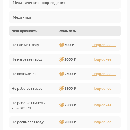
Механические повреждения
Механика
Неисправности
Стоимость
Управление
Не сливает воду
500 ₽
Подробнее →
Электропитание
Не нагревает воду
2000 ₽
Подробнее →
Датчики
Не включается
2500 ₽
Подробнее →
Нагрев
Не работает насос
1800 ₽
Подробнее →
Вода
Не работает панель
Гигиена
2500 ₽
Подробнее →
управления
Программное обеспечение
Не распыляет воду
2000 ₽
Подробнее →