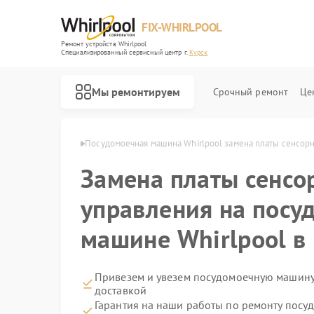
FIX-WHIRLPOOL
Ремонт устройств Whirlpool
Специализированный cервисный центр г.
Курск
Мы ремонтируем
Срочный ремонт
Це
Whirlpool в Курске
Посудомоечная машина Whirlpool замена платы сенсор
Замена платы сенсо
управления на посу
машине Whirlpool в
Ремонт варочных панелей Whirlpool
Ремонт стиральных машин Whirlpool
Ремонт микроволновых печей Whirlpool
Ремонт холодильников Whirlpool
Ремонт кухонных плит Whirlpool
Привезем и увезем посудомоечную машину
доставкой
Гарантия на наши работы по ремонту пос