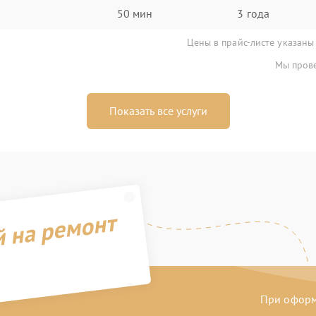
50 мин
3 года
Цены в прайс-листе указаны
Мы прове
Показать все услуги
й на ремонт
При оформл