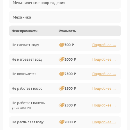
Механические повреждения
Механика
Неисправности
Стоимость
Управление
Не сливает воду
500 ₽
Подробнее →
Электропитание
Не нагревает воду
2000 ₽
Подробнее →
Датчики
Не включается
2500 ₽
Подробнее →
Нагрев
Не работает насос
1800 ₽
Подробнее →
Вода
Не работает панель
Гигиена
2500 ₽
Подробнее →
управления
Программное обеспечение
Не распыляет воду
2000 ₽
Подробнее →