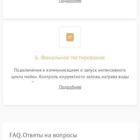
Подробнее
сборка корпуса и установка датчика поплавка.
6. Финальное тестирование
Подключение к коммуникациям и запуск интенсивного
цикла мойки. Контроль корректного залива, нагрева воды
до нужной температуры, отсутствия посторонних шумов,
Подробнее
штатного слива и абсолютной сухости в поддоне.
FAQ. Ответы на вопросы