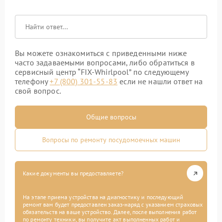
Вы можете ознакомиться с приведенными ниже
часто задаваемыми вопросами, либо обратиться в
сервисный центр “FIX-Whirlpool” по следующему
телефону
+7 (800) 301-55-83
если не нашли ответ на
свой вопрос.
Общие вопросы
Вопросы по ремонту посудомоечных машин
Какие документы вы предоставляете?
На этапе приема устройства на диагностику и последующий
ремонт вам будет предоставлен заказ-наряд с указанием страховых
обязательств на ваше устройство. Далее, после выполнения работ
по ремонту техники, вы получите акт выполненных работ и