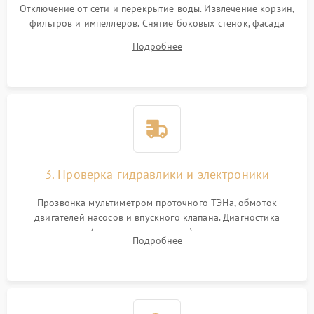
Отключение от сети и перекрытие воды. Извлечение корзин,
фильтров и импеллеров. Снятие боковых стенок, фасада
дверцы или нижнего поддона для прямого доступа к
Подробнее
циркуляционному насосу, ТЭНу и сливной помпе.
3. Проверка гидравлики и электроники
Прозвонка мультиметром проточного ТЭНа, обмоток
двигателей насосов и впускного клапана. Диагностика
прессостата (датчика уровня воды), датчика мутности,
Подробнее
концевика дверцы и электронного модуля управления.