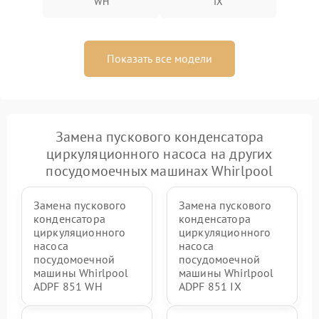
WH
IX
Показать все модели
Замена пускового конденсатора
циркуляционного насоса на других
посудомоечных машинах Whirlpool
Замена пускового
Замена пускового
конденсатора
конденсатора
циркуляционного
циркуляционного
насоса
насоса
посудомоечной
посудомоечной
машины Whirlpool
машины Whirlpool
ADPF 851 WH
ADPF 851 IX