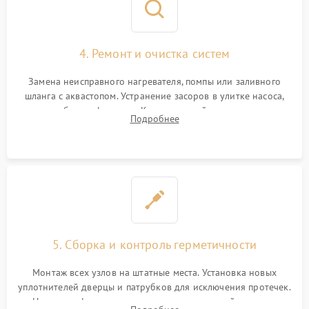
4. Ремонт и очистка систем
Замена неисправного нагревателя, помпы или заливного
шланга с аквастопом. Устранение засоров в улитке насоса,
патрубках и фильтрах. Компонентный ремонт платы
Подробнее
управления, восстановление поврежденной проводки.
5. Сборка и контроль герметичности
Монтаж всех узлов на штатные места. Установка новых
уплотнителей дверцы и патрубков для исключения протечек.
Надежная фиксация хомутов гидравлической системы,