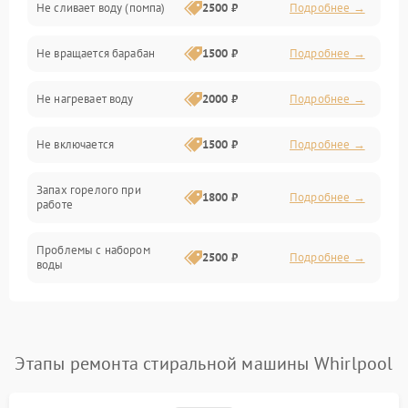
Не сливает воду (помпа)
2500 ₽
Подробнее →
Водоснабжение
Не вращается барабан
1500 ₽
Подробнее →
Слив
Не нагревает воду
2000 ₽
Подробнее →
Программное обеспечение
Не включается
1500 ₽
Подробнее →
Запах горелого при
1800 ₽
Подробнее →
работе
Проблемы с набором
2500 ₽
Подробнее →
воды
Замена ТЭНа
2200 ₽
Подробнее →
Замена платы управления
2200 ₽
Подробнее →
Этапы ремонта стиральной машины Whirlpool