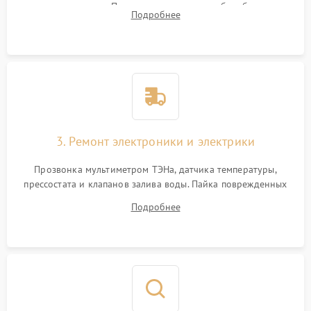
амортизаторов. Проверка подшипников барабана и
Подробнее
крестовины на износ, а манжеты люка на разрывы.
3. Ремонт электроники и электрики
Прозвонка мультиметром ТЭНа, датчика температуры,
прессостата и клапанов залива воды. Пайка поврежденных
дорожек или замена симисторов на плате управления.
Подробнее
Восстановление целостности проводки и контактов.