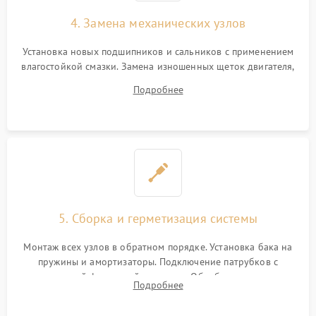
4. Замена механических узлов
Установка новых подшипников и сальников с применением
влагостойкой смазки. Замена изношенных щеток двигателя,
порванного ремня привода, неисправного сливного насоса
Подробнее
или поврежденной резиновой манжеты.
5. Сборка и герметизация системы
Монтаж всех узлов в обратном порядке. Установка бака на
пружины и амортизаторы. Подключение патрубков с
надежной фиксацией хомутами. Обработка стыков
Подробнее
герметиком для предотвращения возможных протечек воды.