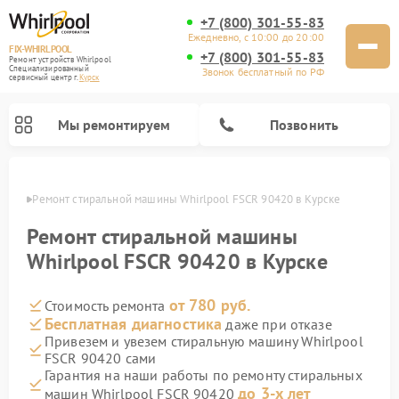
+7 (800) 301-55-83
Ежедневно, с 10:00 до 20:00
FIX-WHIRLPOOL
+7 (800) 301-55-83
Ремонт устройств Whirlpool
Специализированный
Звонок бесплатный по РФ
cервисный центр г.
Курск
Мы ремонтируем
Позвонить
урске
Ремонт стиральной машины Whirlpool FSCR 90420 в Курске
Ремонт стиральной машины
Whirlpool FSCR 90420 в Курске
от 780 руб.
Стоимость ремонта
Ремонт варочных панелей Whirlpool
Ремонт холодильников Whirlpool
Ремонт кухонных плит Whirlpool
Ремонт микроволновых печей Whirlpool
Ремонт посудомоечных машин Whirlpool
Бесплатная диагностика
даже при отказе
Привезем и увезем стиральную машину Whirlpool
FSCR 90420 сами
Гарантия на наши работы по ремонту стиральных
до 3-х лет
машин Whirlpool FSCR 90420