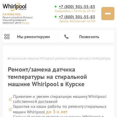
+7 (800) 301-55-83
Ежедневно, с 10:00 до 20:00
FIX-WHIRLPOOL
+7 (800) 301-55-83
Ремонт устройств Whirlpool
Специализированный
Звонок бесплатный по РФ
cервисный центр г.
Курск
Мы ремонтируем
Позвонить
урске
Стиральная машина Whirlpool ремонт/замена датчика температуры
Ремонт/замена датчика
температуры на стиральной
машине Whirlpool в Курске
Ремонт варочных панелей Whirlpool
Ремонт холодильников Whirlpool
Ремонт кухонных плит Whirlpool
Ремонт микроволновых печей Whirlpool
Ремонт посудомоечных машин Whirlpool
Привезем и увезем стиральную машину Whirlpool
собственной доставкой
Гарантия на наши работы по ремонту стиральных
до 3-х лет
машин Whirlpool
Срочный ремонт стиральных машин Whirlpool в