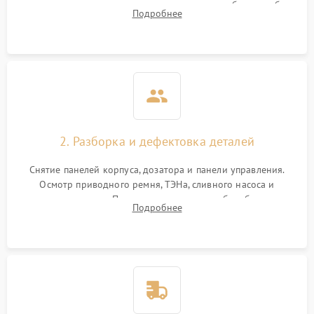
выявления посторонних шумов, протечек или сбоев в работе
Подробнее
электронного модуля управления.
2. Разборка и дефектовка деталей
Снятие панелей корпуса, дозатора и панели управления.
Осмотр приводного ремня, ТЭНа, сливного насоса и
амортизаторов. Проверка подшипников барабана и
Подробнее
крестовины на износ, а манжеты люка на разрывы.