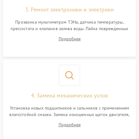
3. Ремонт электроники и электрики
Прозвонка мультиметром ТЭНа, датчика температуры,
прессостата и клапанов залива воды. Пайка поврежденных
дорожек или замена симисторов на плате управления.
Подробнее
Восстановление целостности проводки и контактов.
4. Замена механических узлов
Установка новых подшипников и сальников с применением
влагостойкой смазки. Замена изношенных щеток двигателя,
порванного ремня привода, неисправного сливного насоса
Подробнее
или поврежденной резиновой манжеты.