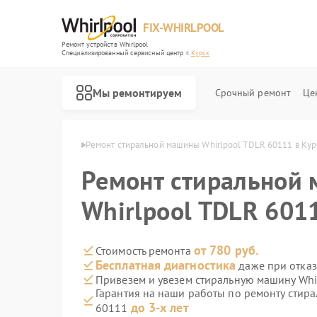
FIX-WHIRLPOOL
Ремонт устройств Whirlpool
Специализированный cервисный центр г.
Курск
Мы ремонтируем
Срочный ремонт
Це
 Whirlpool в Курске
Ремонт стиральной машины Whirlpool TDLR 60111 в Кур
Ремонт стиральной
Whirlpool TDLR 601
Ремонт варочных панелей Whirlpool
Ремонт микроволновых печей Whirlpool
Ремонт холодильников Whirlpool
Ремонт посудомоечных машин Whirlpool
Ремонт кухонных плит Whirlpool
от 780 руб.
Стоимость ремонта
Бесплатная диагностика
даже при отказ
Привезем и увезем стиральную машину Whi
Гарантия на наши работы по ремонту стир
до 3-х лет
60111