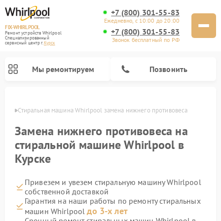
+7 (800) 301-55-83
Ежедневно, с 10:00 до 20:00
FIX-WHIRLPOOL
+7 (800) 301-55-83
Ремонт устройств Whirlpool
Специализированный
Звонок бесплатный по РФ
cервисный центр г.
Курск
Мы ремонтируем
Позвонить
урске
Стиральная машина Whirlpool замена нижнего противовеса
Замена нижнего противовеса на
стиральной машине Whirlpool в
Курске
Ремонт варочных панелей Whirlpool
Ремонт холодильников Whirlpool
Ремонт кухонных плит Whirlpool
Ремонт микроволновых печей Whirlpool
Ремонт посудомоечных машин Whirlpool
Привезем и увезем стиральную машину Whirlpool
собственной доставкой
Гарантия на наши работы по ремонту стиральных
до 3-х лет
машин Whirlpool
Срочный ремонт стиральных машин Whirlpool в