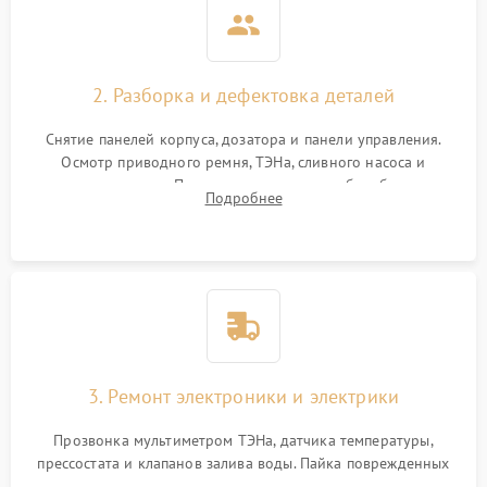
2. Разборка и дефектовка деталей
Снятие панелей корпуса, дозатора и панели управления.
Осмотр приводного ремня, ТЭНа, сливного насоса и
амортизаторов. Проверка подшипников барабана и
Подробнее
крестовины на износ, а манжеты люка на разрывы.
3. Ремонт электроники и электрики
Прозвонка мультиметром ТЭНа, датчика температуры,
прессостата и клапанов залива воды. Пайка поврежденных
дорожек или замена симисторов на плате управления.