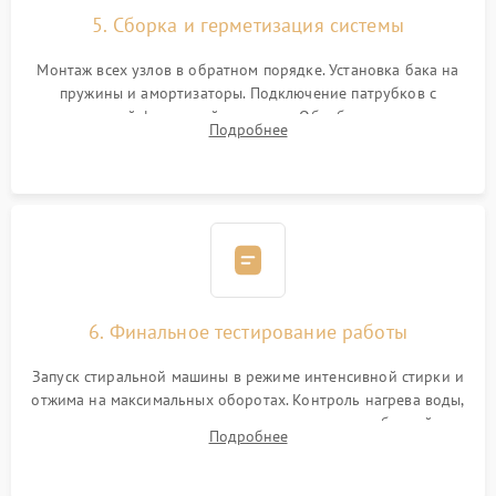
5. Сборка и герметизация системы
Монтаж всех узлов в обратном порядке. Установка бака на
пружины и амортизаторы. Подключение патрубков с
надежной фиксацией хомутами. Обработка стыков
Подробнее
герметиком для предотвращения возможных протечек воды.
6. Финальное тестирование работы
Запуск стиральной машины в режиме интенсивной стирки и
отжима на максимальных оборотах. Контроль нагрева воды,
корректности слива, отсутствия излишних вибраций,
Подробнее
посторонних стуков и протечек под корпусом.