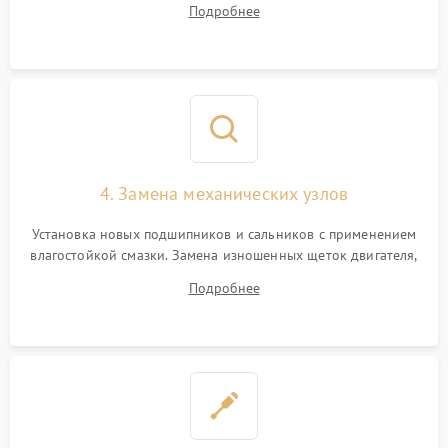
Подробнее
Восстановление целостности проводки и контактов.
4. Замена механических узлов
Установка новых подшипников и сальников с применением
влагостойкой смазки. Замена изношенных щеток двигателя,
порванного ремня привода, неисправного сливного насоса
Подробнее
или поврежденной резиновой манжеты.