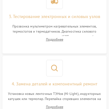
3. Тестирование электронных и силовых узлов
Прозвонка мультиметром нагревательных элементов,
термостатов и термодатчиков. Диагностика силового
модуля, реле, диодных мостов и IGBT-транзисторов (для
Подробнее
индукции). Проверка кранов и газ-контроля (для газовых
панелей).
4. Замена деталей и компонентный ремонт
Установка новых ленточных ТЭНов (Hi-Light), индукторных
катушек или термопар. Перепайка сгоревших элементов на
плате управления, восстановление токопроводящих
Подробнее