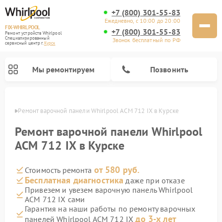
+7 (800) 301-55-83
Ежедневно, с 10:00 до 20:00
FIX-WHIRLPOOL
+7 (800) 301-55-83
Ремонт устройств Whirlpool
Специализированный
Звонок бесплатный по РФ
cервисный центр г.
Курск
Мы ремонтируем
Позвонить
урске
Ремонт варочной панели Whirlpool ACM 712 IX в Курске
Ремонт варочной панели Whirlpool
ACM 712 IX в Курске
от 580 руб.
Стоимость ремонта
Ремонт стиральных машин Whirlpool
Ремонт холодильников Whirlpool
Ремонт кухонных плит Whirlpool
Ремонт микроволновых печей Whirlpool
Ремонт посудомоечных машин Whirlpool
Бесплатная диагностика
даже при отказе
Привезем и увезем варочную панель Whirlpool
ACM 712 IX сами
Гарантия на наши работы по ремонту варочных
до 3-х лет
панелей Whirlpool ACM 712 IX