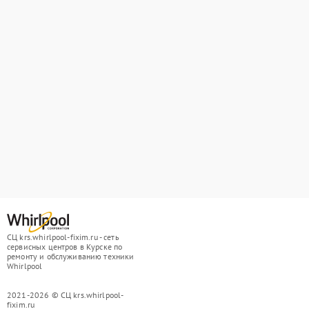
СЦ krs.whirlpool-fixim.ru - сеть
сервисных центров в Курске по
ремонту и обслуживанию техники
Whirlpool
2021-2026 © СЦ krs.whirlpool-
fixim.ru