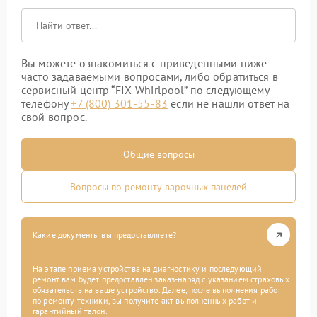
Вы можете ознакомиться с приведенными ниже
часто задаваемыми вопросами, либо обратиться в
сервисный центр “FIX-Whirlpool” по следующему
телефону
+7 (800) 301-55-83
если не нашли ответ на
свой вопрос.
Общие вопросы
Вопросы по ремонту варочных панелей
Какие документы вы предоставляете?
На этапе приема устройства на диагностику и последующий
ремонт вам будет предоставлен заказ-наряд с указанием страховых
обязательств на ваше устройство. Далее, после выполнения работ
по ремонту техники, вы получите акт выполненных работ и
гарантийный талон.