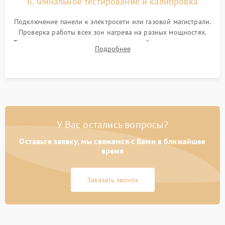
6. Финальное тестирование и калибровка
Подключение панели к электросети или газовой магистрали.
Проверка работы всех зон нагрева на разных мощностях.
Тестирование сенсорного управления, таймера, индикаторов
Подробнее
остаточного тепла и систем защиты от перегрева.
У Вас остались вопросы?
Оставьте заявку, мы свяжемся с Вами в ближайшее
время
Заказать звонок