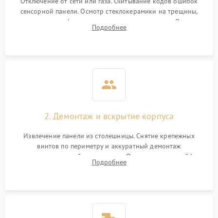
Отключение от сети или газа. Считывание кодов ошибок
сенсорной панели. Осмотр стеклокерамики на трещины,
проверка конфорок на равномерность нагрева. Опрос
Подробнее
клиента о симптомах (не включается, не видит посуду,
щелкает).
2. Демонтаж и вскрытие корпуса
Извлечение панели из столешницы. Снятие крепежных
винтов по периметру и аккуратный демонтаж
стеклокерамической поверхности. Отсоединение шлейфов
Подробнее
сенсорного блока для доступа к силовым платам, катушкам
или ТЭНам.