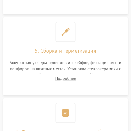
дорожек. Очистка контактов и замена поврежденной
проводки.
5. Сборка и герметизация
Аккуратная укладка проводов и шлейфов, фиксация плат и
конфорок на штатных местах. Установка стеклокерамики с
проверкой равномерности зазоров. Нанесение
Подробнее
термостойкого герметика или укладка уплотнительной
ленты по контуру.