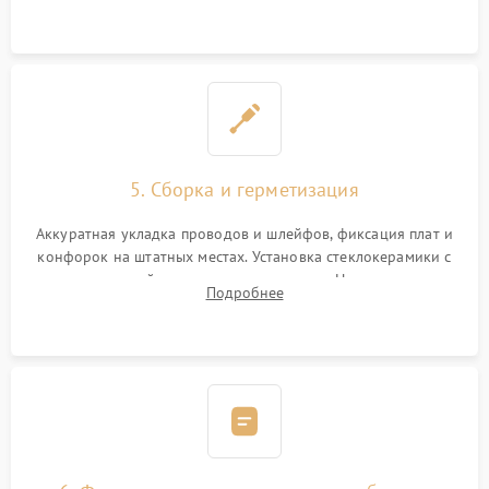
дорожек. Очистка контактов и замена поврежденной
проводки.
5. Сборка и герметизация
Аккуратная укладка проводов и шлейфов, фиксация плат и
конфорок на штатных местах. Установка стеклокерамики с
проверкой равномерности зазоров. Нанесение
Подробнее
термостойкого герметика или укладка уплотнительной
ленты по контуру.