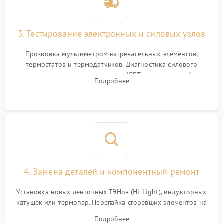
3. Тестирование электронных и силовых узлов
Прозвонка мультиметром нагревательных элементов,
термостатов и термодатчиков. Диагностика силового
модуля, реле, диодных мостов и IGBT-транзисторов (для
Подробнее
индукции). Проверка кранов и газ-контроля (для газовых
панелей).
4. Замена деталей и компонентный ремонт
Установка новых ленточных ТЭНов (Hi-Light), индукторных
катушек или термопар. Перепайка сгоревших элементов на
плате управления, восстановление токопроводящих
Подробнее