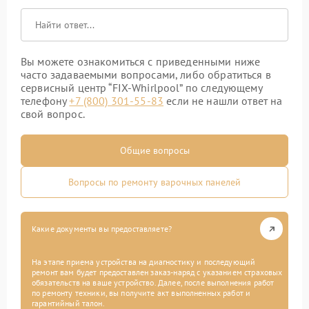
Вы можете ознакомиться с приведенными ниже
часто задаваемыми вопросами, либо обратиться в
сервисный центр “FIX-Whirlpool” по следующему
телефону
+7 (800) 301-55-83
если не нашли ответ на
свой вопрос.
Общие вопросы
Вопросы по ремонту варочных панелей
Какие документы вы предоставляете?
На этапе приема устройства на диагностику и последующий
ремонт вам будет предоставлен заказ-наряд с указанием страховых
обязательств на ваше устройство. Далее, после выполнения работ
по ремонту техники, вы получите акт выполненных работ и
гарантийный талон.