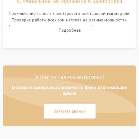
6. Финальное тестирование и калибровка
Подключение панели к электросети или газовой магистрали.
Проверка работы всех зон нагрева на разных мощностях.
Тестирование сенсорного управления, таймера, индикаторов
Подробнее
остаточного тепла и систем защиты от перегрева.
У Вас остались вопросы?
Оставьте заявку, мы свяжемся с Вами в ближайшее
время
Заказать звонок