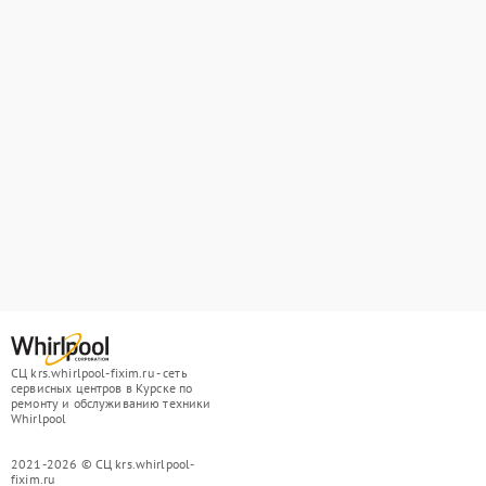
СЦ krs.whirlpool-fixim.ru - сеть
сервисных центров в Курске по
ремонту и обслуживанию техники
Whirlpool
2021-2026 © СЦ krs.whirlpool-
fixim.ru