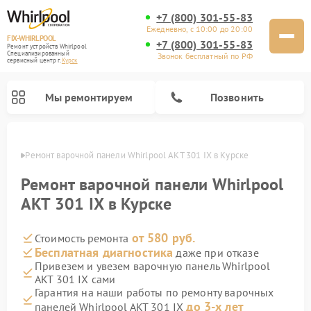
+7 (800) 301-55-83
Ежедневно, с 10:00 до 20:00
FIX-WHIRLPOOL
+7 (800) 301-55-83
Ремонт устройств Whirlpool
Специализированный
Звонок бесплатный по РФ
cервисный центр г.
Курск
Мы ремонтируем
Позвонить
урске
Ремонт варочной панели Whirlpool AKT 301 IX в Курске
Ремонт варочной панели Whirlpool
AKT 301 IX в Курске
от 580 руб.
Стоимость ремонта
Ремонт стиральных машин Whirlpool
Ремонт холодильников Whirlpool
Ремонт кухонных плит Whirlpool
Ремонт микроволновых печей Whirlpool
Ремонт посудомоечных машин Whirlpool
Бесплатная диагностика
даже при отказе
Привезем и увезем варочную панель Whirlpool
AKT 301 IX сами
Гарантия на наши работы по ремонту варочных
до 3-х лет
панелей Whirlpool AKT 301 IX