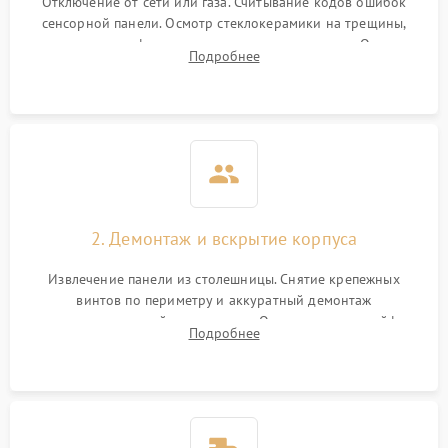
Отключение от сети или газа. Считывание кодов ошибок
сенсорной панели. Осмотр стеклокерамики на трещины,
проверка конфорок на равномерность нагрева. Опрос
Подробнее
клиента о симптомах (не включается, не видит посуду,
щелкает).
2. Демонтаж и вскрытие корпуса
Извлечение панели из столешницы. Снятие крепежных
винтов по периметру и аккуратный демонтаж
стеклокерамической поверхности. Отсоединение шлейфов
Подробнее
сенсорного блока для доступа к силовым платам, катушкам
или ТЭНам.