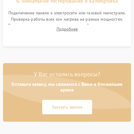
6. Финальное тестирование и калибровка
Подключение панели к электросети или газовой магистрали.
Проверка работы всех зон нагрева на разных мощностях.
Тестирование сенсорного управления, таймера, индикаторов
Подробнее
остаточного тепла и систем защиты от перегрева.
У Вас остались вопросы?
Оставьте заявку, мы свяжемся с Вами в ближайшее
время
Заказать звонок