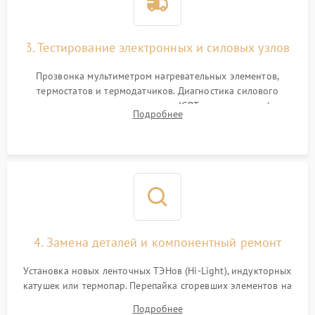
3. Тестирование электронных и силовых узлов
Прозвонка мультиметром нагревательных элементов,
термостатов и термодатчиков. Диагностика силового
модуля, реле, диодных мостов и IGBT-транзисторов (для
Подробнее
индукции). Проверка кранов и газ-контроля (для газовых
панелей).
4. Замена деталей и компонентный ремонт
Установка новых ленточных ТЭНов (Hi-Light), индукторных
катушек или термопар. Перепайка сгоревших элементов на
плате управления, восстановление токопроводящих
Подробнее