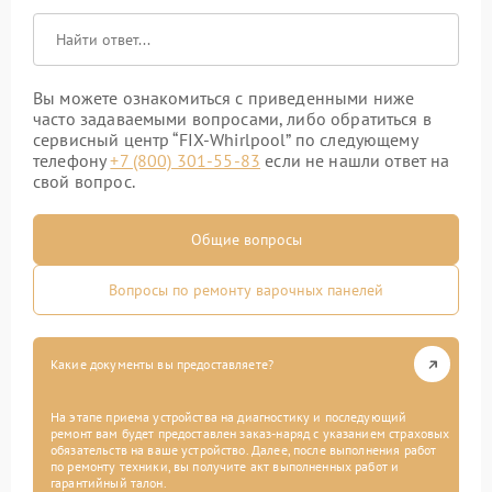
Вы можете ознакомиться с приведенными ниже
часто задаваемыми вопросами, либо обратиться в
сервисный центр “FIX-Whirlpool” по следующему
телефону
+7 (800) 301-55-83
если не нашли ответ на
свой вопрос.
Общие вопросы
Вопросы по ремонту варочных панелей
Какие документы вы предоставляете?
На этапе приема устройства на диагностику и последующий
ремонт вам будет предоставлен заказ-наряд с указанием страховых
обязательств на ваше устройство. Далее, после выполнения работ
по ремонту техники, вы получите акт выполненных работ и
гарантийный талон.