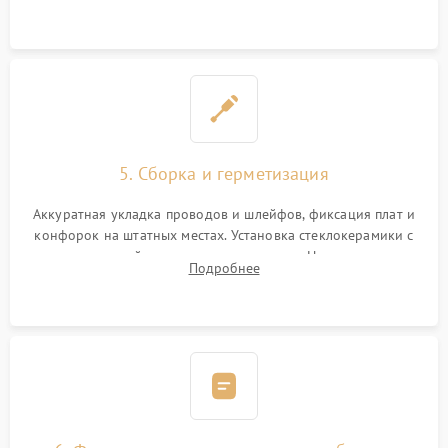
дорожек. Очистка контактов и замена поврежденной
проводки.
5. Сборка и герметизация
Аккуратная укладка проводов и шлейфов, фиксация плат и
конфорок на штатных местах. Установка стеклокерамики с
проверкой равномерности зазоров. Нанесение
Подробнее
термостойкого герметика или укладка уплотнительной
ленты по контуру.