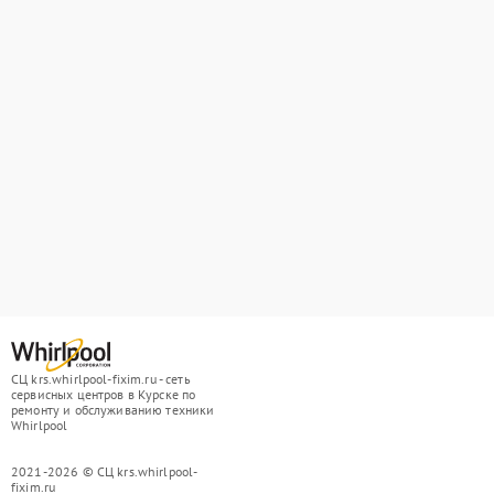
СЦ krs.whirlpool-fixim.ru - сеть
сервисных центров в Курске по
ремонту и обслуживанию техники
Whirlpool
2021-2026 © СЦ krs.whirlpool-
fixim.ru