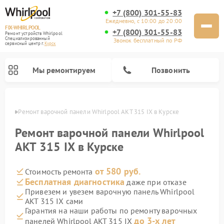
+7 (800) 301-55-83
Ежедневно, с 10:00 до 20:00
FIX-WHIRLPOOL
+7 (800) 301-55-83
Ремонт устройств Whirlpool
Специализированный
Звонок бесплатный по РФ
cервисный центр г.
Курск
Мы ремонтируем
Позвонить
урске
Ремонт варочной панели Whirlpool AKT 315 IX в Курске
Ремонт варочной панели Whirlpool
AKT 315 IX в Курске
от 580 руб.
Стоимость ремонта
Ремонт стиральных машин Whirlpool
Ремонт холодильников Whirlpool
Ремонт кухонных плит Whirlpool
Ремонт микроволновых печей Whirlpool
Ремонт посудомоечных машин Whirlpool
Бесплатная диагностика
даже при отказе
Привезем и увезем варочную панель Whirlpool
AKT 315 IX сами
Гарантия на наши работы по ремонту варочных
до 3-х лет
панелей Whirlpool AKT 315 IX