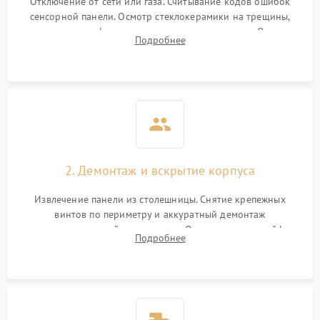
Отключение от сети или газа. Считывание кодов ошибок
сенсорной панели. Осмотр стеклокерамики на трещины,
проверка конфорок на равномерность нагрева. Опрос
Подробнее
клиента о симптомах (не включается, не видит посуду,
щелкает).
2. Демонтаж и вскрытие корпуса
Извлечение панели из столешницы. Снятие крепежных
винтов по периметру и аккуратный демонтаж
стеклокерамической поверхности. Отсоединение шлейфов
Подробнее
сенсорного блока для доступа к силовым платам, катушкам
или ТЭНам.