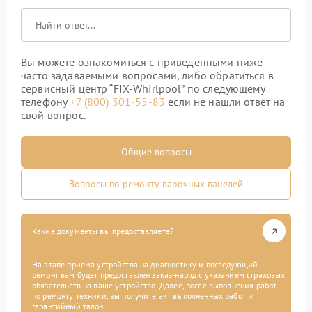
Вы можете ознакомиться с приведенными ниже
часто задаваемыми вопросами, либо обратиться в
сервисный центр “FIX-Whirlpool” по следующему
телефону
+7 (800) 301-55-83
если не нашли ответ на
свой вопрос.
Общие вопросы
Вопросы по ремонту варочных панелей
Какие документы вы предоставляете?
На этапе приема устройства на диагностику и последующий
ремонт вам будет предоставлен заказ-наряд с указанием страховых
обязательств на ваше устройство. Далее, после выполнения работ
по ремонту техники, вы получите акт выполненных работ и
гарантийный талон.