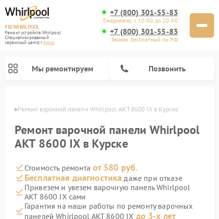
+7 (800) 301-55-83
Ежедневно, с 10:00 до 20:00
FIX-WHIRLPOOL
+7 (800) 301-55-83
Ремонт устройств Whirlpool
Специализированный
Звонок бесплатный по РФ
cервисный центр г.
Курск
Мы ремонтируем
Позвонить
урске
Ремонт варочной панели Whirlpool AKT 8600 IX в Курске
Ремонт варочной панели Whirlpool
AKT 8600 IX в Курске
от 580 руб.
Стоимость ремонта
Ремонт стиральных машин Whirlpool
Ремонт холодильников Whirlpool
Ремонт кухонных плит Whirlpool
Ремонт микроволновых печей Whirlpool
Ремонт посудомоечных машин Whirlpool
Бесплатная диагностика
даже при отказе
Привезем и увезем варочную панель Whirlpool
AKT 8600 IX сами
Гарантия на наши работы по ремонту варочных
до 3-х лет
панелей Whirlpool AKT 8600 IX