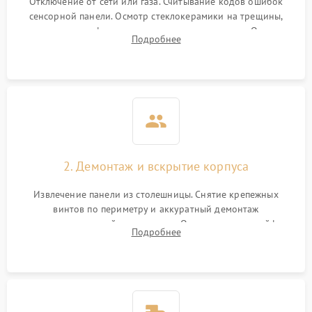
Отключение от сети или газа. Считывание кодов ошибок
сенсорной панели. Осмотр стеклокерамики на трещины,
проверка конфорок на равномерность нагрева. Опрос
Подробнее
клиента о симптомах (не включается, не видит посуду,
щелкает).
2. Демонтаж и вскрытие корпуса
Извлечение панели из столешницы. Снятие крепежных
винтов по периметру и аккуратный демонтаж
стеклокерамической поверхности. Отсоединение шлейфов
Подробнее
сенсорного блока для доступа к силовым платам, катушкам
или ТЭНам.