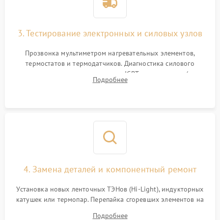
3. Тестирование электронных и силовых узлов
Прозвонка мультиметром нагревательных элементов,
термостатов и термодатчиков. Диагностика силового
модуля, реле, диодных мостов и IGBT-транзисторов (для
Подробнее
индукции). Проверка кранов и газ-контроля (для газовых
панелей).
4. Замена деталей и компонентный ремонт
Установка новых ленточных ТЭНов (Hi-Light), индукторных
катушек или термопар. Перепайка сгоревших элементов на
плате управления, восстановление токопроводящих
Подробнее