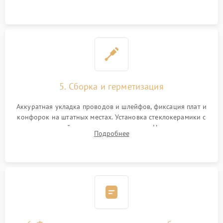
дорожек. Очистка контактов и замена поврежденной
проводки.
5. Сборка и герметизация
Аккуратная укладка проводов и шлейфов, фиксация плат и
конфорок на штатных местах. Установка стеклокерамики с
проверкой равномерности зазоров. Нанесение
Подробнее
термостойкого герметика или укладка уплотнительной
ленты по контуру.