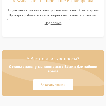
6. Финальное тестирование и калибровка
Подключение панели к электросети или газовой магистрали.
Проверка работы всех зон нагрева на разных мощностях.
Тестирование сенсорного управления, таймера, индикаторов
Подробнее
остаточного тепла и систем защиты от перегрева.
У Вас остались вопросы?
Оставьте заявку, мы свяжемся с Вами в ближайшее
время
Заказать звонок