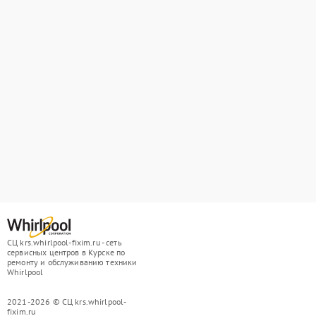
СЦ krs.whirlpool-fixim.ru - сеть
сервисных центров в Курске по
ремонту и обслуживанию техники
Whirlpool
2021-2026 © СЦ krs.whirlpool-
fixim.ru