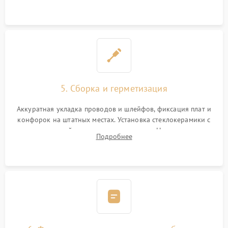
дорожек. Очистка контактов и замена поврежденной
проводки.
5. Сборка и герметизация
Аккуратная укладка проводов и шлейфов, фиксация плат и
конфорок на штатных местах. Установка стеклокерамики с
проверкой равномерности зазоров. Нанесение
Подробнее
термостойкого герметика или укладка уплотнительной
ленты по контуру.