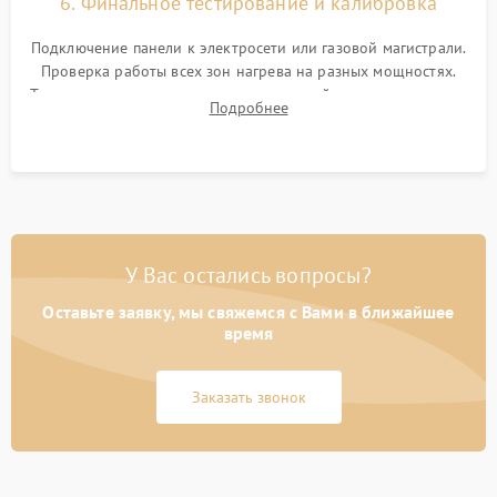
6. Финальное тестирование и калибровка
Подключение панели к электросети или газовой магистрали.
Проверка работы всех зон нагрева на разных мощностях.
Тестирование сенсорного управления, таймера, индикаторов
Подробнее
остаточного тепла и систем защиты от перегрева.
У Вас остались вопросы?
Оставьте заявку, мы свяжемся с Вами в ближайшее
время
Заказать звонок