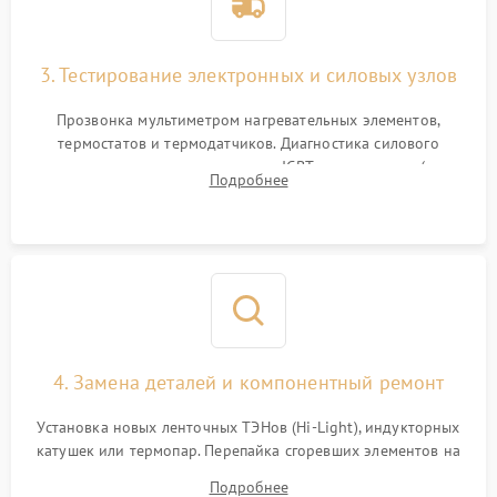
3. Тестирование электронных и силовых узлов
Прозвонка мультиметром нагревательных элементов,
термостатов и термодатчиков. Диагностика силового
модуля, реле, диодных мостов и IGBT-транзисторов (для
Подробнее
индукции). Проверка кранов и газ-контроля (для газовых
панелей).
4. Замена деталей и компонентный ремонт
Установка новых ленточных ТЭНов (Hi-Light), индукторных
катушек или термопар. Перепайка сгоревших элементов на
плате управления, восстановление токопроводящих
Подробнее