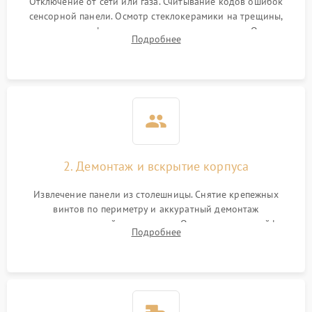
Отключение от сети или газа. Считывание кодов ошибок
сенсорной панели. Осмотр стеклокерамики на трещины,
проверка конфорок на равномерность нагрева. Опрос
Подробнее
клиента о симптомах (не включается, не видит посуду,
щелкает).
2. Демонтаж и вскрытие корпуса
Извлечение панели из столешницы. Снятие крепежных
винтов по периметру и аккуратный демонтаж
стеклокерамической поверхности. Отсоединение шлейфов
Подробнее
сенсорного блока для доступа к силовым платам, катушкам
или ТЭНам.