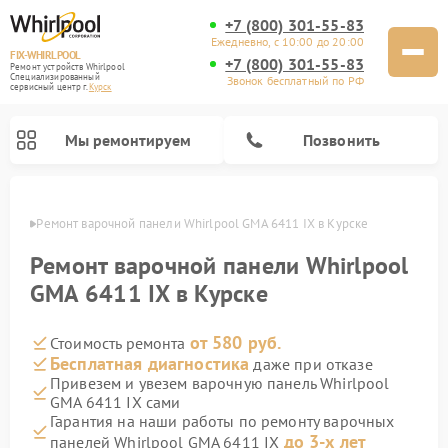
+7 (800) 301-55-83
Ежедневно, с 10:00 до 20:00
FIX-WHIRLPOOL
+7 (800) 301-55-83
Ремонт устройств Whirlpool
Специализированный
Звонок бесплатный по РФ
cервисный центр г.
Курск
Мы ремонтируем
Позвонить
урске
Ремонт варочной панели Whirlpool GMA 6411 IX в Курске
Ремонт варочной панели Whirlpool
GMA 6411 IX в Курске
от 580 руб.
Стоимость ремонта
Ремонт стиральных машин Whirlpool
Ремонт холодильников Whirlpool
Ремонт кухонных плит Whirlpool
Ремонт микроволновых печей Whirlpool
Ремонт посудомоечных машин Whirlpool
Бесплатная диагностика
даже при отказе
Привезем и увезем варочную панель Whirlpool
GMA 6411 IX сами
Гарантия на наши работы по ремонту варочных
до 3-х лет
панелей Whirlpool GMA 6411 IX