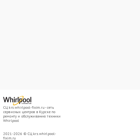
СЦ krs.whirlpool-fixim.ru - сеть
сервисных центров в Курске по
ремонту и обслуживанию техники
Whirlpool
2021-2026 © СЦ krs.whirlpool-
fixim.ru