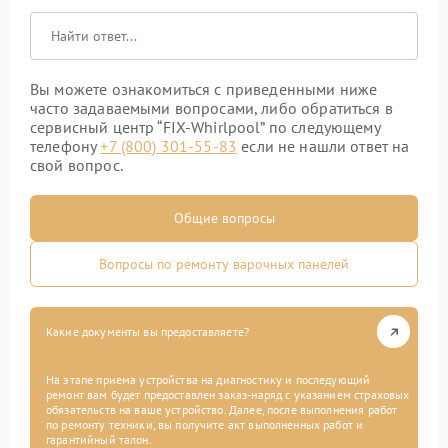
Вы можете ознакомиться с приведенными ниже
часто задаваемыми вопросами, либо обратиться в
сервисный центр “FIX-Whirlpool” по следующему
телефону
+7 (800) 301-55-83
если не нашли ответ на
свой вопрос.
Общие вопросы
Вопросы по ремонту варочных панелей
Какие документы вы предоставляете?
На этапе приема устройства на диагностику и последующий
ремонт вам будет предоставлен заказ-наряд с указанием страховых
обязательств на ваше устройство. Далее, после выполнения работ
по ремонту техники, вы получите акт выполненных работ и
гарантийный талон.