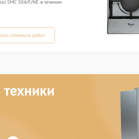
ol SMC 504/F/NE в течении
нать стоимость работ
 техники