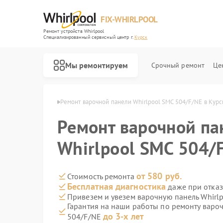
FIX-WHIRLPOOL
Ремонт устройств Whirlpool
Специализированный cервисный центр г.
Курск
Мы ремонтируем
Срочный ремонт
Це
 Whirlpool в Курске
Ремонт варочной панели Whirlpool SMC 504/F/NE в Курс
Ремонт варочной па
Whirlpool SMC 504/
Ремонт стиральных машин Whirlpool
Ремонт микроволновых печей Whirlpool
Ремонт холодильников Whirlpool
Ремонт посудомоечных машин Whirlpool
Ремонт кухонных плит Whirlpool
от 580 руб.
Стоимость ремонта
Бесплатная диагностика
даже при отказ
Привезем и увезем варочную панель Whirl
Гарантия на наши работы по ремонту варо
до 3-х лет
504/F/NE