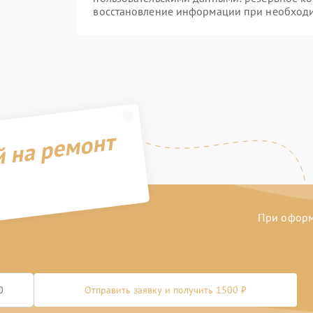
восстановление информации при необход
й на ремонт
При оформл
Отправить заявку и получить 1500 ₽