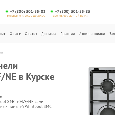
+7 (800) 301-55-83
+7 (800) 301-55-83
Ежедневно, с 10:00 до 20:00
Звонок бесплатный по РФ
ны
О нас
Отзывы
Доставка
Гарантии
Акции и скидки
Зая
ке
нели
F/NE в Курске
е
pool SMC 504/F/NE сами
чных панелей Whirlpool SMC