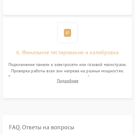
термостойкого герметика или укладка уплотнительной
ленты по контуру.
6. Финальное тестирование и калибровка
Подключение панели к электросети или газовой магистрали.
Проверка работы всех зон нагрева на разных мощностях.
Тестирование сенсорного управления, таймера, индикаторов
Подробнее
остаточного тепла и систем защиты от перегрева.
FAQ. Ответы на вопросы