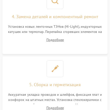
4. Замена деталей и компонентный ремонт
Установка новых ленточных ТЭНов (Hi-Light), индукторных
катушек или термопар. Перепайка сгоревших элементов на
плате управления, восстановление токопроводящих
Подробнее
дорожек. Очистка контактов и замена поврежденной
проводки.
5. Сборка и герметизация
Аккуратная укладка проводов и шлейфов, фиксация плат и
конфорок на штатных местах. Установка стеклокерамики с
проверкой равномерности зазоров. Нанесение
Подробнее