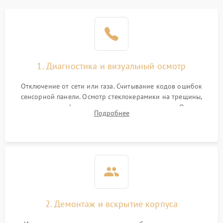
1. Диагностика и визуальный осмотр
Отключение от сети или газа. Считывание кодов ошибок
сенсорной панели. Осмотр стеклокерамики на трещины,
проверка конфорок на равномерность нагрева. Опрос
Подробнее
клиента о симптомах (не включается, не видит посуду,
щелкает).
2. Демонтаж и вскрытие корпуса