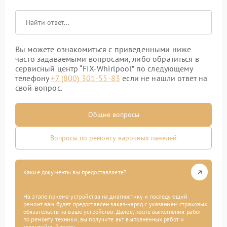
Вы можете ознакомиться с приведенными ниже
часто задаваемыми вопросами, либо обратиться в
сервисный центр “FIX-Whirlpool” по следующему
телефону
+7 (800) 301-55-83
если не нашли ответ на
свой вопрос.
Общие вопросы
Вопросы по ремонту варочных панелей
Какие документы вы предоставляете?
На этапе приема устройства на диагностику и последующий
ремонт вам будет предоставлен заказ-наряд с указанием страховых
обязательств на ваше устройство. Далее, после выполнения работ
по ремонту техники, вы получите акт выполненных работ и
гарантийный талон.