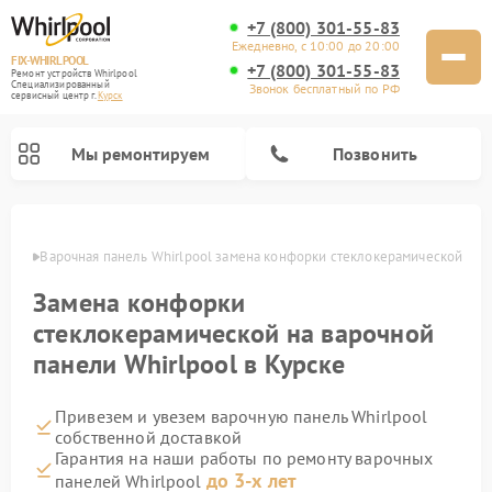
+7 (800) 301-55-83
Ежедневно, с 10:00 до 20:00
FIX-WHIRLPOOL
+7 (800) 301-55-83
Ремонт устройств Whirlpool
Специализированный
Звонок бесплатный по РФ
cервисный центр г.
Курск
Мы ремонтируем
Позвонить
урске
Варочная панель Whirlpool замена конфорки стеклокерамической
Замена конфорки
стеклокерамической на варочной
панели Whirlpool в Курске
Ремонт стиральных машин Whirlpool
Ремонт холодильников Whirlpool
Ремонт кухонных плит Whirlpool
Ремонт микроволновых печей Whirlpool
Ремонт посудомоечных машин Whirlpool
Привезем и увезем варочную панель Whirlpool
собственной доставкой
Гарантия на наши работы по ремонту варочных
до 3-х лет
панелей Whirlpool