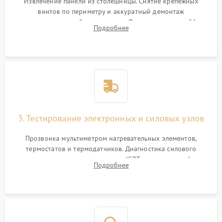
Извлечение панели из столешницы. Снятие крепежных
винтов по периметру и аккуратный демонтаж
стеклокерамической поверхности. Отсоединение шлейфов
Подробнее
сенсорного блока для доступа к силовым платам, катушкам
или ТЭНам.
3. Тестирование электронных и силовых узлов
Прозвонка мультиметром нагревательных элементов,
термостатов и термодатчиков. Диагностика силового
модуля, реле, диодных мостов и IGBT-транзисторов (для
Подробнее
индукции). Проверка кранов и газ-контроля (для газовых
панелей).